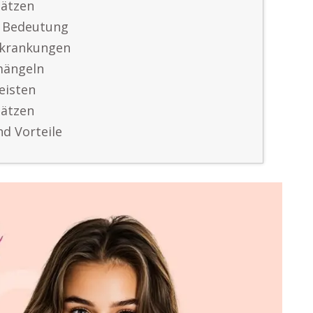
hätzen
e Bedeutung
rkrankungen
mängeln
eisten
hätzen
nd Vorteile