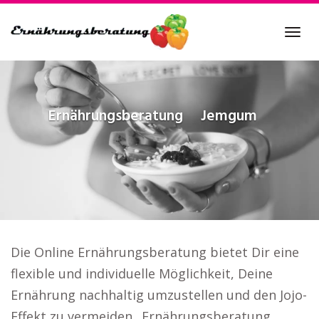
Skip
to
Tog
main
navi
content
Ernährungsberatung
Jemgum
Die Online Ernährungsberatung bietet Dir eine
flexible und individuelle Möglichkeit, Deine
Ernährung nachhaltig umzustellen und den Jojo-
Effekt zu vermeiden.. Ernährungsberatung