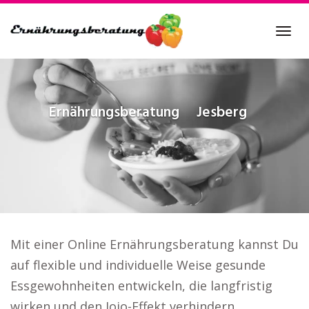
Skip
to
Tog
main
navi
content
Ernährungsberatung
Jesberg
Mit einer Online Ernährungsberatung kannst Du
auf flexible und individuelle Weise gesunde
Essgewohnheiten entwickeln, die langfristig
wirken und den Jojo-Effekt verhindern..