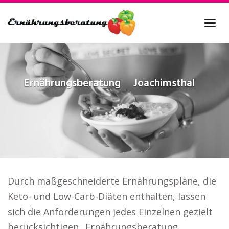
Skip
to
Tog
main
navi
content
Ernährungsberatung
Joachimsthal
Durch maßgeschneiderte Ernährungspläne, die
Keto- und Low-Carb-Diäten enthalten, lassen
sich die Anforderungen jedes Einzelnen gezielt
berücksichtigen.. Ernährungsberatung