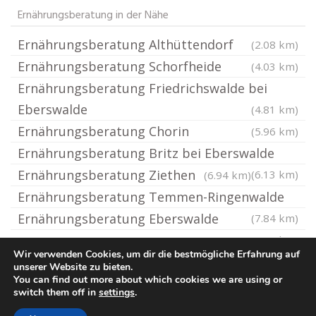
Ernährungsberatung in der Nähe
Ernährungsberatung Althüttendorf
(2.08 km)
Ernährungsberatung Schorfheide
(4.03 km)
Ernährungsberatung Friedrichswalde bei
Eberswalde
(4.81 km)
Ernährungsberatung Chorin
(5.96 km)
Ernährungsberatung Britz bei Eberswalde
Ernährungsberatung Ziethen
(6.13 km)
(6.94 km)
Ernährungsberatung Temmen-Ringenwalde
Ernährungsberatung Eberswalde
(7.84 km)
(9.85 km)
Wir verwenden Cookies, um dir die bestmögliche Erfahrung auf
unserer Website zu bieten.
You can find out more about which cookies we are using or
© Ernaehrungsberatung.rocks
switch them off in
settings
.