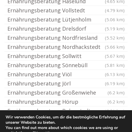
Ernährungsberatung Haselund
(4.65 km)
Ernährungsberatung Vollstedt
(4.79 km)
Ernährungsberatung Lütjenholm
(5.06 km)
Ernährungsberatung Drelsdorf
(5.19 km)
Ernährungsberatung Nordfriesland
(5.52 km)
Ernährungsberatung Nordhackstedt
(5.66 km)
Ernährungsberatung Sollwitt
(5.67 km)
Ernährungsberatung Sönnebüll
(5.81 km)
Ernährungsberatung Viöl
(6.13 km)
Ernährungsberatung Jörl
(6.19 km)
Ernährungsberatung Großenwiehe
(6.2 km)
Ernährungsberatung Hörup
(6.2 km)
Ernährungsberatung Bohmstedt
(6.21 km)
Wir verwenden Cookies, um dir die bestmögliche Erfahrung auf
unserer Website zu bieten.
You can find out more about which cookies we are using or
© Ernaehrungsberatung.rocks