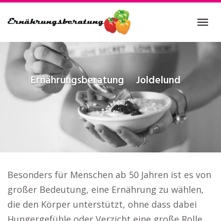
Skip
to
Tog
main
navi
content
Ernährungsberatung
Joldelund
Besonders für Menschen ab 50 Jahren ist es von
großer Bedeutung, eine Ernährung zu wählen,
die den Körper unterstützt, ohne dass dabei
Hungergefühle oder Verzicht eine große Rolle