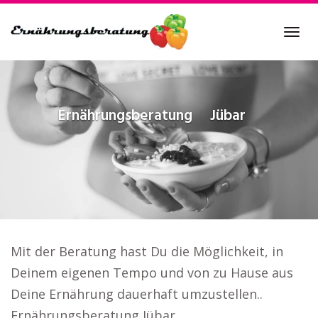
Skip
to
Tog
main
navi
content
Ernährungsberatung
Jübar
Mit der Beratung hast Du die Möglichkeit, in
Deinem eigenen Tempo und von zu Hause aus
Deine Ernährung dauerhaft umzustellen..
Ernährungsberatung Jübar.