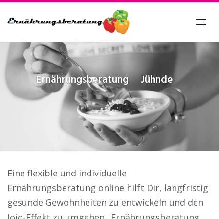
Skip
to
Tog
main
navi
content
Ernährungsberatung
Jühnde
Eine flexible und individuelle
Ernährungsberatung online hilft Dir, langfristig
gesunde Gewohnheiten zu entwickeln und den
Jojo-Effekt zu umgehen.. Ernährungsberatung