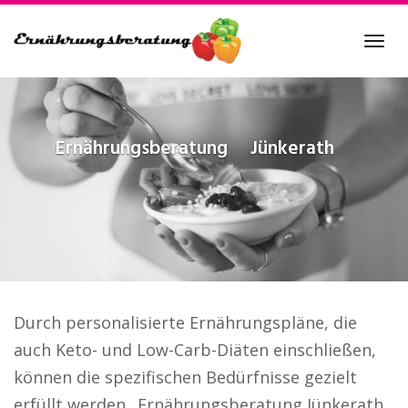
Skip
to
Tog
main
navi
content
Ernährungsberatung
Jünkerath
Durch personalisierte Ernährungspläne, die
auch Keto- und Low-Carb-Diäten einschließen,
können die spezifischen Bedürfnisse gezielt
erfüllt werden.. Ernährungsberatung Jünkerath.