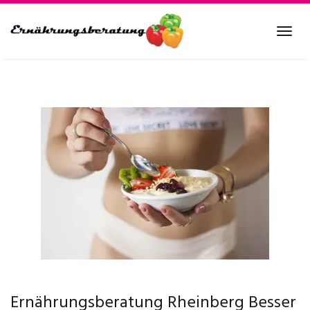
Skip
to
Tog
main
navi
content
Ernährungsberatung Rheinberg Besser