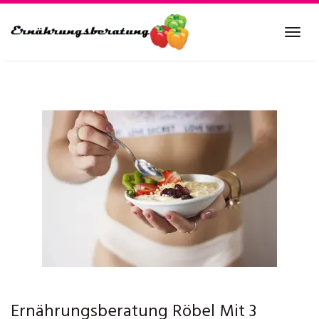
Skip
to
Tog
main
navi
content
Ernährungsberatung Röbel Mit 3