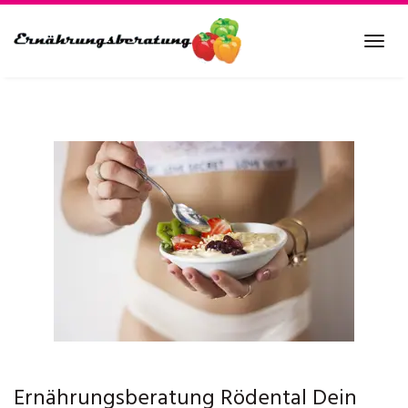
Skip
to
Tog
main
navi
content
Ernährungsberatung Rödental Dein