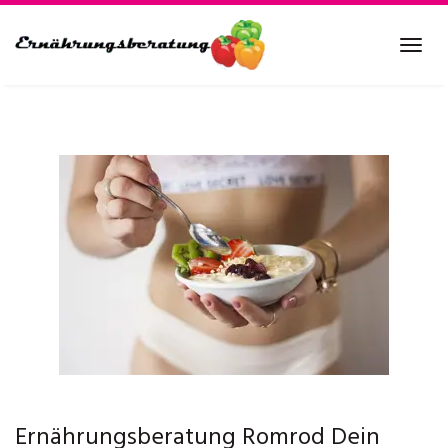
Skip
to
Tog
main
navi
content
Ernährungsberatung Romrod Dein