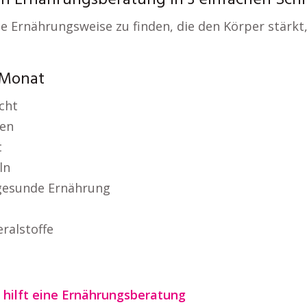
 Ernährungsberatung in 3 einfachen Schr
ne Ernährungsweise zu finden, die den Körper stärk
 Monat
cht
hen
t
ln
 gesunde Ernährung
ralstoffe
 hilft eine Ernährungsberatung