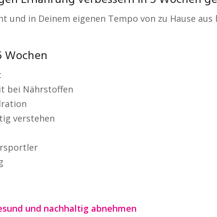
en Ernährung verbessern in 5 Wochen ge
nt und in Deinem eigenen Tempo von zu Hause aus 
 6 Wochen
t
t bei Nährstoffen
ration
tig verstehen
n
rsportler
g
Gesund und nachhaltig abnehmen