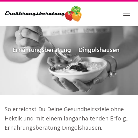
Skip
to
Tog
main
navi
content
Ernährungsberatung
Dingolshausen
So erreichst Du Deine Gesundheitsziele ohne
Hektik und mit einem langanhaltenden Erfolg..
Ernährungsberatung Dingolshausen.