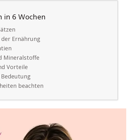
n in 6 Wochen
hätzen
in der Ernährung
ntien
d Mineralstoffe
nd Vorteile
e Bedeutung
rheiten beachten