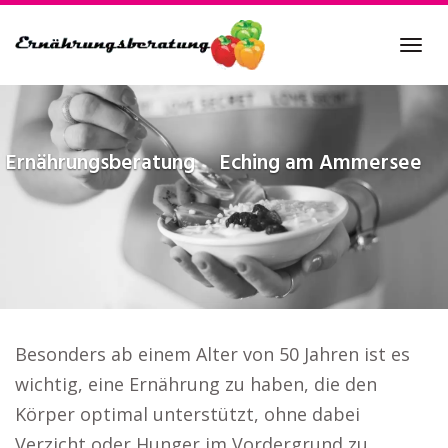
Skip
to
Tog
main
navi
content
Ernährungsberatung
Eching am Ammersee
Besonders ab einem Alter von 50 Jahren ist es
wichtig, eine Ernährung zu haben, die den
Körper optimal unterstützt, ohne dabei
Verzicht oder Hunger im Vordergrund zu