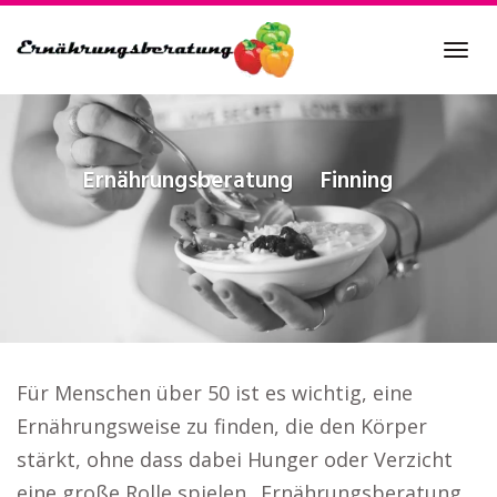
Skip
to
Tog
main
navi
content
Ernährungsberatung
Finning
Für Menschen über 50 ist es wichtig, eine
Ernährungsweise zu finden, die den Körper
stärkt, ohne dass dabei Hunger oder Verzicht
eine große Rolle spielen.. Ernährungsberatung