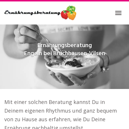
Skip
to
Tog
main
navi
content
Ernährungsberatung
Engeln bei Bruchhausen-Vilsen
Mit einer solchen Beratung kannst Du in
Deinem eigenen Rhythmus und ganz bequem
von zu Hause aus erfahren, wie Du Deine
Ernährung nachhaltig umstellst..